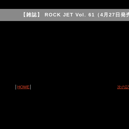
【雑誌】 ROCK JET Vol. 61（4月27日
│
HOME
│
次の