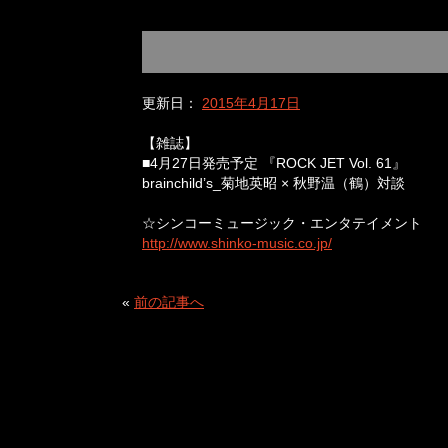
更新日：
2015年4月17日
【雑誌】
■4月27日発売予定 『ROCK JET Vol. 61』
brainchild’s_菊地英昭 × 秋野温（鶴）対談
☆シンコーミュージック・エンタテイメント
http://www.shinko-music.co.jp/
«
前の記事へ