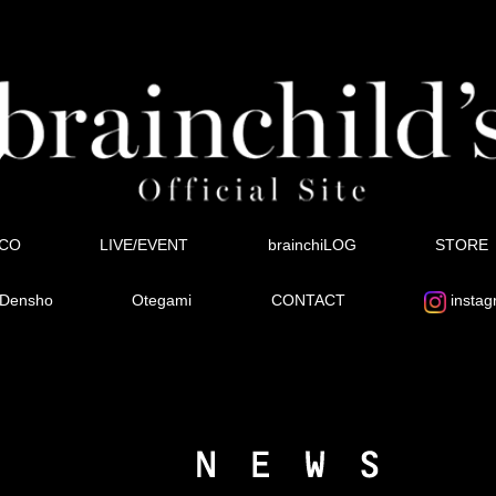
SCO
LIVE/EVENT
brainchiLOG
STORE
Densho
Otegami
CONTACT
instag