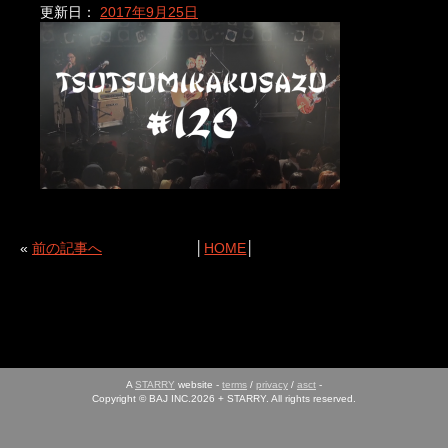
更新日：
2017年9月25日
«
前の記事へ
│
HOME
│
A
STARRY
website -
terms
/
privacy
/
asct
-
Copyright © BAJ INC.2026 + STARRY. All rights reserved.