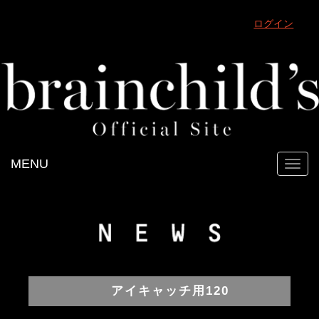
ログイン
MENU
Toggl
navig
アイキャッチ用120