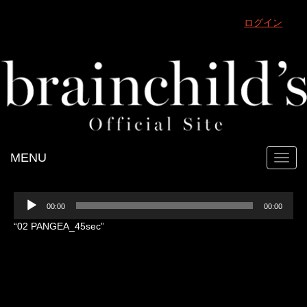
ログイン
MENU
Toggl
navig
音
00:00
00:00
声
プ
“02 PANGEA_45sec”
レ
ー
ヤ
ー