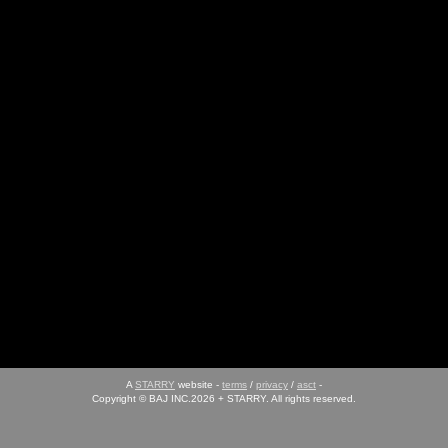
A
STARRY
website -
terms
/
privacy
/
asct
-
Copyright © BAJ INC.2026 + STARRY. All rights reserved.