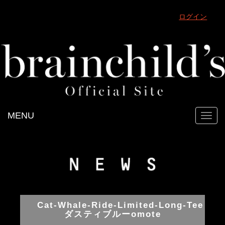
ログイン
MENU
Toggl
navig
Cat-Whale-Ride-Limited-Long-Tee
ダスティブルーomote