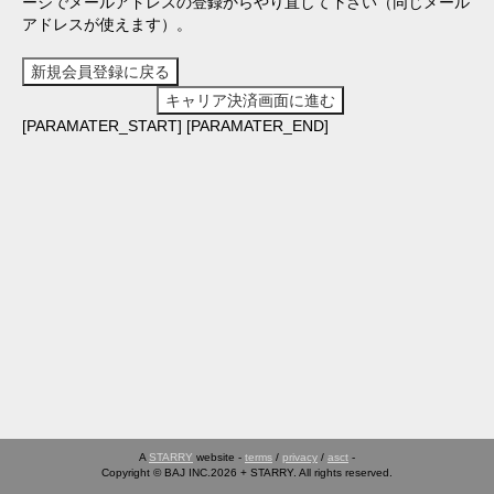
ージでメールアドレスの登録からやり直して下さい（同じメール
アドレスが使えます）。
新規会員登録に戻る
キャリア決済画面に進む
[PARAMATER_START]
[PARAMATER_END]
A
STARRY
website -
terms
/
privacy
/
asct
-
Copyright © BAJ INC.2026 + STARRY. All rights reserved.