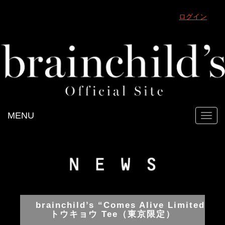
ログイン
MENU
Toggl
navig
brainchild’s “Comes Alive Limited
トウキョウ Tee（東京限定）