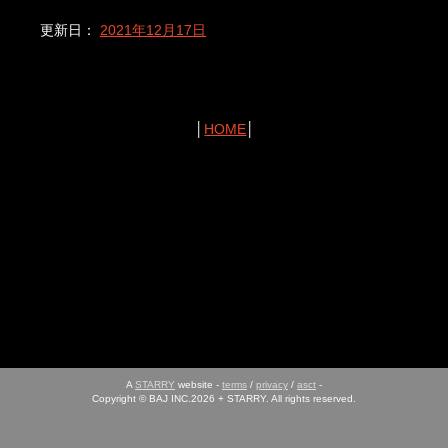
更新日：
2021年12月17日
│
HOME
│
A
STARRY
website -
terms
/
privacy
/
asct
-
Copyright © BAJ INC.2026 + STARRY. All rights reserved.