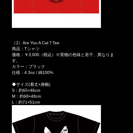
（2）Are You A Cat？Tee
商品：Tシャツ
価格：￥3,000（税込）※実物の色味と若干、異なりま
す。
カラー：ブラック
仕様：4.3oz / 綿100%
◆サイズ(着丈×身幅)
S：約65×46cm
M：約68×48cm
L：約71×51cm