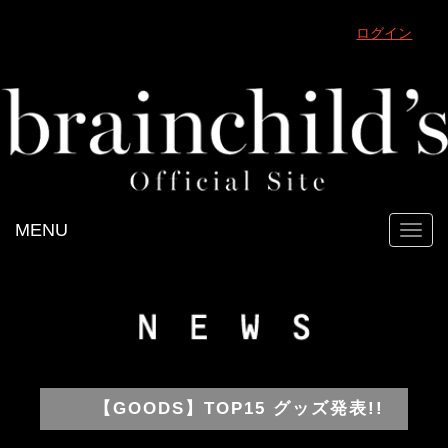
ログイン
MENU
Toggl
navig
【GOODS】TOP15 グッズ発表!!