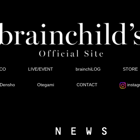
SCO
LIVE/EVENT
brainchiLOG
STORE
Densho
Otegami
CONTACT
instag