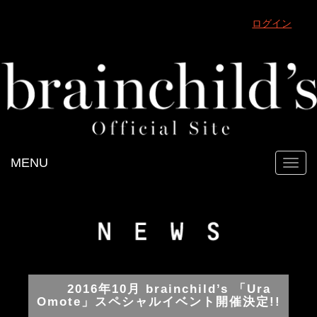
ログイン
MENU
Toggl
navig
2016年10月 brainchild’s 「Ura
Omote」スペシャルイベント開催決定!!