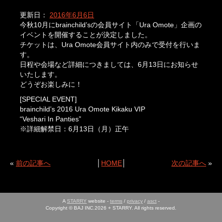
更新日：
2016年6月6日
今秋10月にbrainchild’sの会員サイト「Ura Omote」企画の
イベントを開催することが決定しました。
チケットは、Ura Omote会員サイト内のみで受付を行いま
す。
日程や会場など詳細につきましては、6月13日にお知らせ
いたします。
どうぞお楽しみに！
[SPECIAL EVENT]
brainchild’s 2016 Ura Omote Kikaku VIP
“Veshari In Panties”
※詳細解禁日：6月13日（月）正午
«
前の記事へ
│
HOME
│
次の記事へ
»
A
STARRY
website -
terms
/
privacy
/
asct
-
Copyright © BAJ INC.2026 + STARRY. All rights reserved.