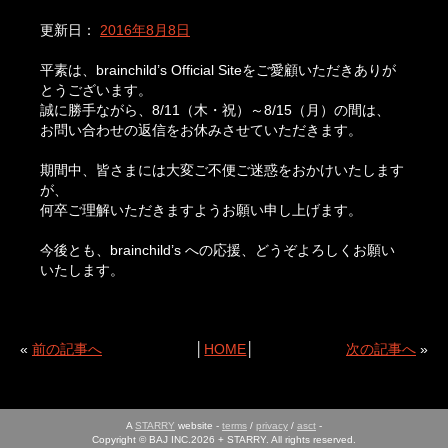
更新日：
2016年8月8日
平素は、brainchild’s Official Siteをご愛顧いただきありが
とうございます。
誠に勝手ながら、8/11（木・祝）～8/15（月）の間は、
お問い合わせの返信をお休みさせていただきます。
期間中、皆さまには大変ご不便ご迷惑をおかけいたします
が、
何卒ご理解いただきますようお願い申し上げます。
今後とも、brainchild’s への応援、どうぞよろしくお願い
いたします。
«
前の記事へ
│
HOME
│
次の記事へ
»
A
STARRY
website -
terms
/
privacy
/
asct
-
Copyright © BAJ INC.2026 + STARRY. All rights reserved.