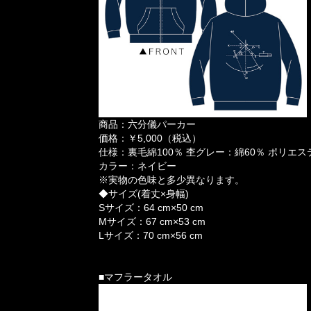
商品：六分儀パーカー
価格：￥5,000（税込）
仕様：裏毛綿100％ 杢グレー：綿60％ ポリエス
カラー：ネイビー
※実物の色味と多少異なります。
◆サイズ(着丈×身幅)
Sサイズ：64 cm×50 cm
Mサイズ：67 cm×53 cm
Lサイズ：70 cm×56 cm
■マフラータオル