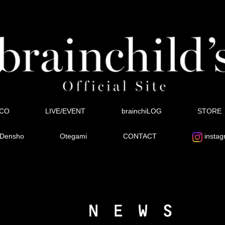
SCO
LIVE/EVENT
brainchiLOG
STORE
Densho
Otegami
CONTACT
instag