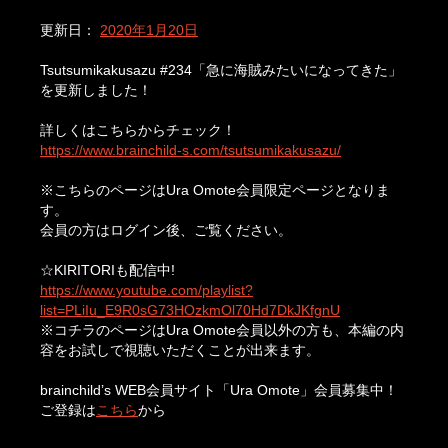
更新日：
2020年1月20日
Tsutsumikakusazu #234「急に海賊みたいになってきた」
を更新しました！
詳しくはこちらからチェック！
https://www.brainchild-s.com/tsutsumikakusazu/
※こちらのページはUra Omote会員限定ページとなりま
す。
会員の方はログイン後、ご覧ください。
☆KIRITORIも配信中!
https://www.youtube.com/playlist?
list=PLiIu_E9R0sG73HOzkmOl70Hd7DkJKfgnU
※コチラのページはUra Omote会員以外の方も、本編の内
容をお試しで視聴いただくことが出来ます。
brainchild’s WEB会員サイト「Ura Omote」会員募集中！
ご登録は
こちら
から