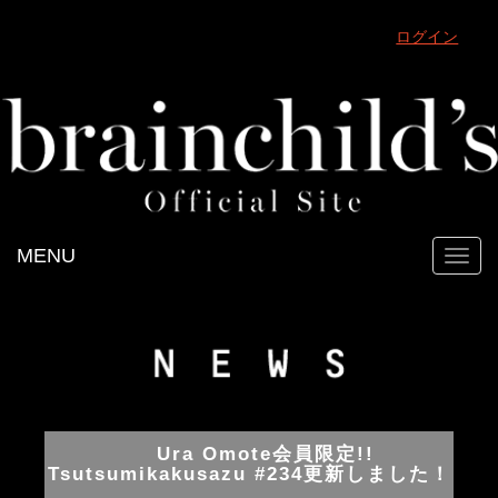
ログイン
MENU
Toggl
navig
Ura Omote会員限定!!
Tsutsumikakusazu #234更新しました！