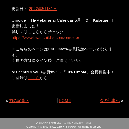
更新日：
2022年5月31日
Omoide ［Hi-Mekuranai Calendar 6月］＆［Kabegami］
更新しました！
詳しくはこちらからチェック！
https://www.brainchild-s.com/omoide/
※こちらのページはUra Omote会員限定ページとなりま
す。
会員の方はログイン後、ご覧ください。
brainchild’s WEB会員サイト「Ura Omote」会員募集中！
ご登録は
こちら
から
«
前の記事へ
│
HOME
│
次の記事へ
»
A
STARRY
website -
terms
/
privacy
/
asct
-
Copyright © BAJ INC.2026 + STARRY. All rights reserved.