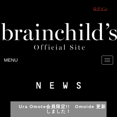
ログイン
MENU
Toggl
navig
Ura Omote会員限定!! Omoide 更新
しました！