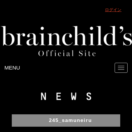
ログイン
MENU
Toggl
navig
245_samuneiru