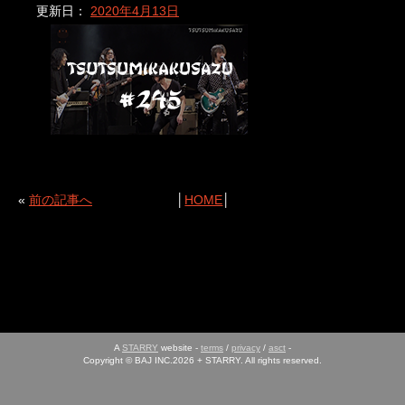
更新日：
2020年4月13日
«
前の記事へ
│
HOME
│
A
STARRY
website -
terms
/
privacy
/
asct
-
Copyright © BAJ INC.2026 + STARRY. All rights reserved.