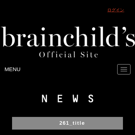
ログイン
MENU
Toggl
navig
261_title