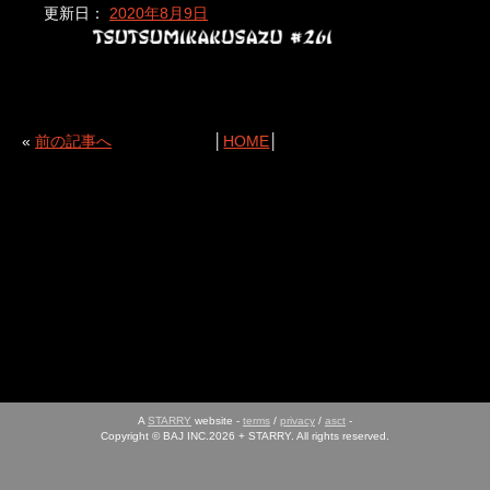
更新日：
2020年8月9日
«
前の記事へ
│
HOME
│
A
STARRY
website -
terms
/
privacy
/
asct
-
Copyright © BAJ INC.2026 + STARRY. All rights reserved.