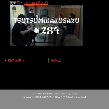
更新日：
2021年1月25日
«
前の記事へ
│
HOME
│
A
STARRY
website -
terms
/
privacy
/
asct
-
Copyright © BAJ INC.2026 + STARRY. All rights reserved.