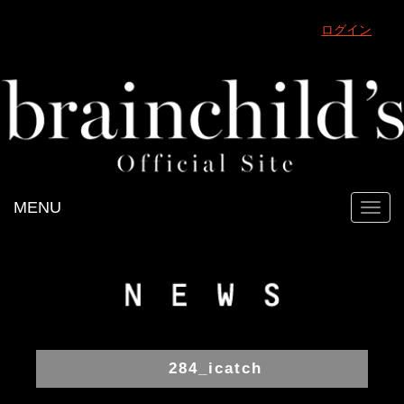
ログイン
MENU
Toggl
navig
284_icatch