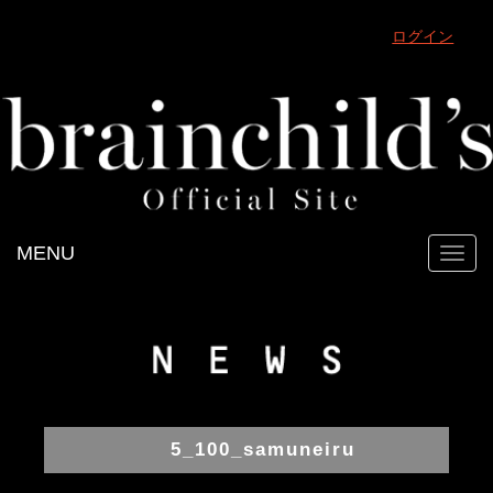
ログイン
MENU
Toggl
navig
5_100_samuneiru