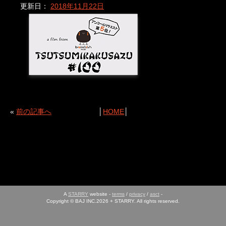
更新日：
2018年11月22日
«
前の記事へ
│
HOME
│
A
STARRY
website -
terms
/
privacy
/
asct
-
Copyright © BAJ INC.2026 + STARRY. All rights reserved.