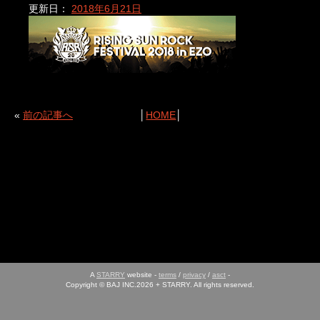
更新日：
2018年6月21日
«
前の記事へ
│
HOME
│
A
STARRY
website -
terms
/
privacy
/
asct
-
Copyright © BAJ INC.2026 + STARRY. All rights reserved.