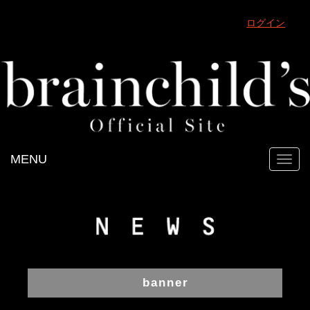
ログイン
MENU
Toggl
navig
banner