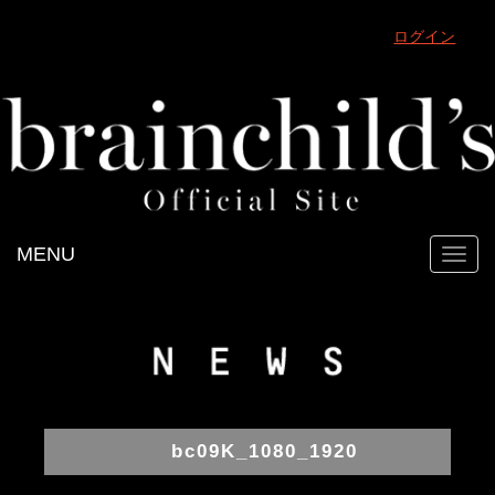
ログイン
MENU
Toggl
navig
bc09K_1080_1920