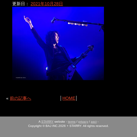
更新日：
2021年10月28日
«
前の記事へ
│
HOME
│
A
STARRY
website -
terms
/
privacy
/
asct
-
Copyright © BAJ INC.2026 + STARRY. All rights reserved.