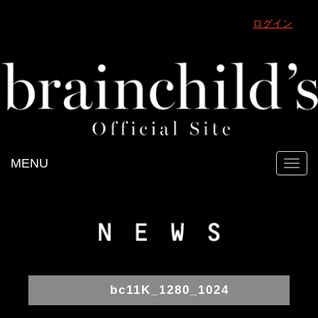
ログイン
MENU
Toggl
navig
bc11K_1280_1024