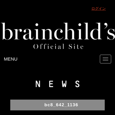
ログイン
MENU
Toggl
navig
bc8_642_1136