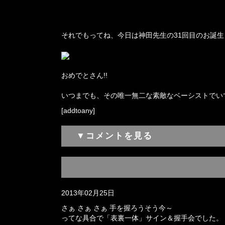
それでもってね、今日は神田先生の31回目のお誕
おめでとさん!!
いつまでも、その唯一無二な素敵なベーシストでい
[addtoany]
▼コメントを見る
2013年02月25日
さぁ さぁ さぁ 手を握ろうそう今～
ってな具合で「表裏一体」サイン＆握手会でした。