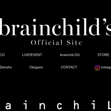
SCO
LIVE/EVENT
brainchiLOG
STORE
Densho
Otegami
CONTACT
instag