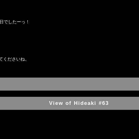
生日でしたーっ！
てくださいね。
View of Hideaki #63