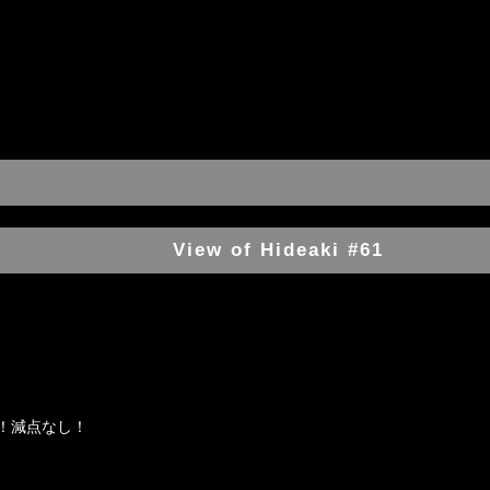
View of Hideaki #61
！減点なし！