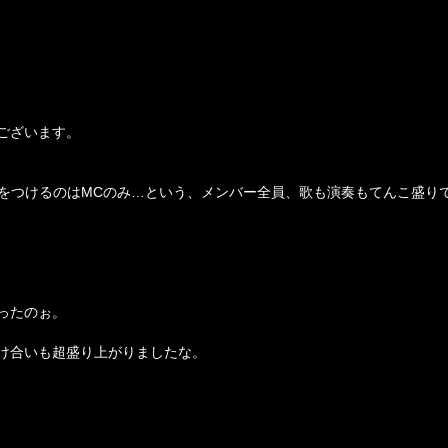
ございます。
で、息をつけるのはMCのみ…という、メンバー全員、歌も演奏もてんこ盛り
ったのぉ。
wのかけ合いも超盛り上がりましたな。