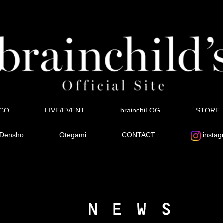
SCO
LIVE/EVENT
brainchiLOG
STORE
Densho
Otegami
CONTACT
instag