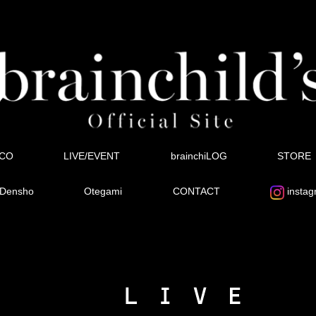
SCO
LIVE/EVENT
brainchiLOG
STORE
Densho
Otegami
CONTACT
instag