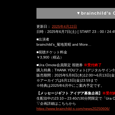
▼brainchild’s 
更新日：
2025年4月22日
日時：2025年6月7日(土) [ START 23：00 / 24:
■出演者
brainchild’s_菊地英昭 and More…
■視聴チケット料金
￥3,900（税込）
■Ura Omote会員限定 視聴券
※受付終了
購入特典：THANK YOUフォト(デジタルサイン付
販売期間：2025年5月8日(木)12:00〜6月13日(金)
※アーカイブは6月13日(金)23:59まで
※特典は2025年6月中にご案内予定です。
【メッセージギフト アイデア募集企画】
※受付
生配信中の23:10～23:40の30分間限定で「
▽企画詳細はこちらから
https://www.brainchild-s.com/news20250606/