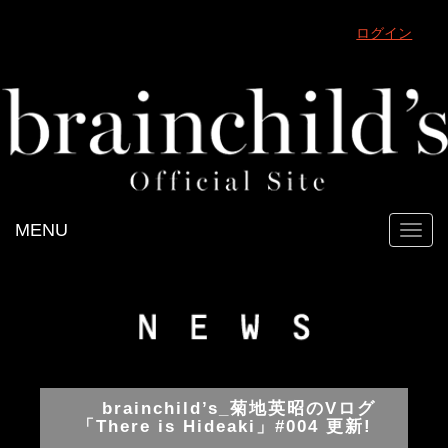
ログイン
MENU
Toggl
navig
brainchild’s_菊地英昭のVログ
「There is Hideaki」#004 更新!